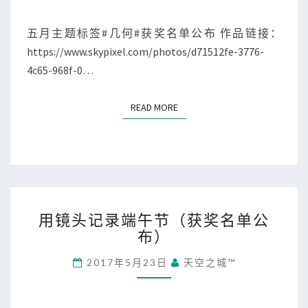
月
主
五月主题标签#几何#获奖名单公布 作品链接：
题
https://www.skypixel.com/photos/d71512fe-3776-
标
4c65-968f-0…
签
#
几
READ MORE
READ MORE
何
#
获
奖
名
单
用
公
用镜头记录端午节（获奖名单公
镜
布
布）
头
记
2017年5月23日
天空之城™
录
端
午