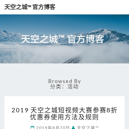
天空之城™ 官方博客
天
Http://www.skypixel.com/
空
之
城
Browsed By
™
分类：活动
官
方
2
2019 天空之城短视频大赛参赛8折
0
博
优惠券使用方法及规则
1
客
9
2019年8月20日
天空之城™