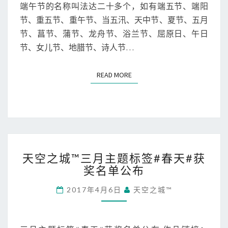
节
端午节的名称叫法达二十多个，如有端五节、端阳
（
节、重五节、重午节、当五汛、天中节、夏节、五月
获
节、菖节、蒲节、龙舟节、浴兰节、屈原日、午日
奖
节、女儿节、地腊节、诗人节…
名
单
公
READ MORE
READ MORE
布
）
天
天空之城™三月主题标签#春天#获
空
奖名单公布
之
城
2017年4月6日
天空之城™
™
三
月
主