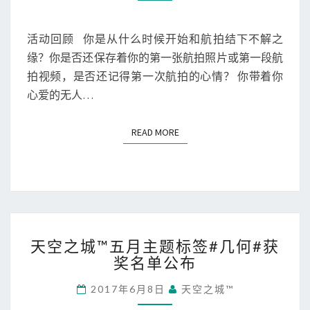
航
拍
成
活动回顾 你是从什么时候开始和航拍结下不解之
长
缘？你是否还保存着你的第一张航拍照片或第一段航
征
拍视频，是否还记得第一次航拍的心情？ 你带着你
集
心爱的无人…
活
动
获
READ MORE
READ MORE
奖
结
果
公
示
天
天空之城™五月主题标签#几何#获
空
奖名单公布
之
城
2017年6月8日
天空之城™
™
五