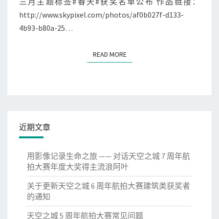
三月主题标签#春天#获奖名单公布 作品链接：
题
http://www.skypixel.com/photos/af0b027f-d133-
标
4b93-b80a-25…
签
#
春
READ MORE
READ MORE
天
#
获
奖
名
单
公
近期文章
布
用影像记录生命之旅 —— 对话天空之城 7 周年航
拍大赛年度大奖得主流浪阿叶
关于更新天空之城 6 周年航拍大赛建筑类获奖者
的通知
天空之城 5 周年航拍大赛常见问题