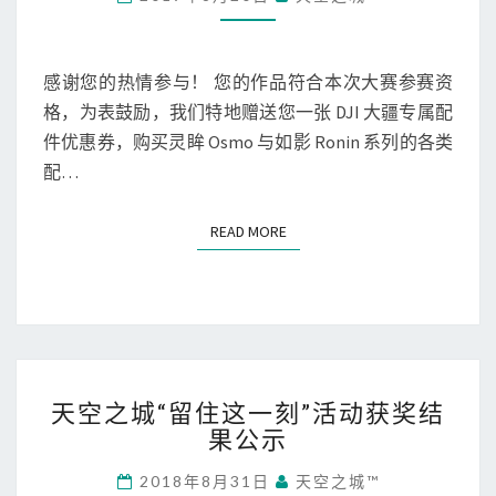
天
空
之
城
感谢您的热情参与！ 您的作品符合本次大赛参赛资
短
格，为表鼓励，我们特地赠送您一张 DJI 大疆专属配
视
件优惠券，购买灵眸 Osmo 与如影 Ronin 系列的各类
频
配…
大
赛
参
READ MORE
READ MORE
赛
8
折
优
惠
券
天
使
天空之城“留住这一刻”活动获奖结
空
用
果公示
之
方
城
法
2018年8月31日
天空之城™
“
及