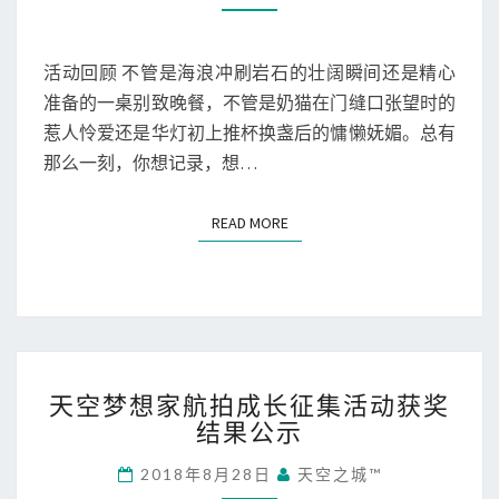
留
规
住
则
这
活动回顾 不管是海浪冲刷岩石的壮阔瞬间还是精心
一
准备的一桌别致晚餐，不管是奶猫在门缝口张望时的
刻
惹人怜爱还是华灯初上推杯换盏后的慵懒妩媚。总有
”
那么一刻，你想记录，想…
活
动
获
READ MORE
READ MORE
奖
结
果
公
示
天
天空梦想家航拍成长征集活动获奖
空
结果公示
梦
想
2018年8月28日
天空之城™
家